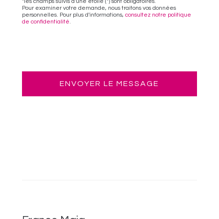
*les champs suivis d'une étoile (*) sont obligatoires.
Pour examiner votre demande, nous traitons vos données
personnelles. Pour plus d'informations,
consultez notre politique
de confidentialité
.
ENVOYER LE MESSAGE